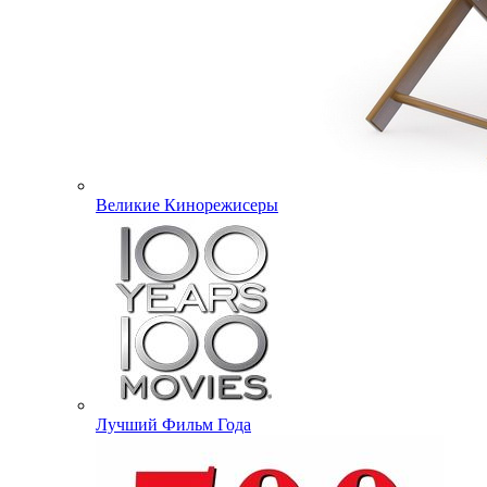
Великие Кинорежисеры
Лучший Фильм Года