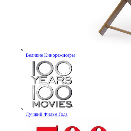
Великие Кинорежисеры
Лучший Фильм Года