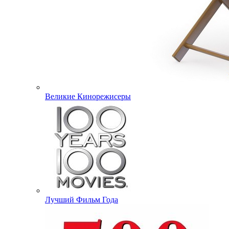
Великие Кинорежисеры
Лучший Фильм Года