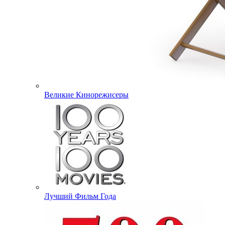
Великие Кинорежисеры
Лучший Фильм Года