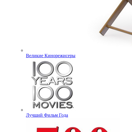
Великие Кинорежисеры
Лучший Фильм Года