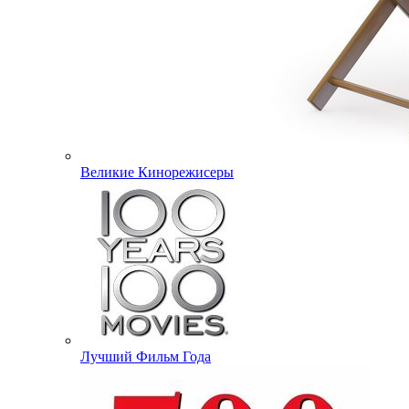
Великие Кинорежисеры
Лучший Фильм Года