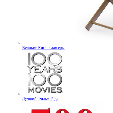
Великие Кинорежисеры
Лучший Фильм Года