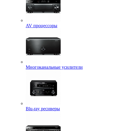
AV процессоры
Многоканальные усилители
Blu-ray ресиверы