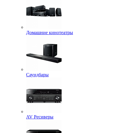
Домашние кинотеатры
Саундбары
AV Ресиверы