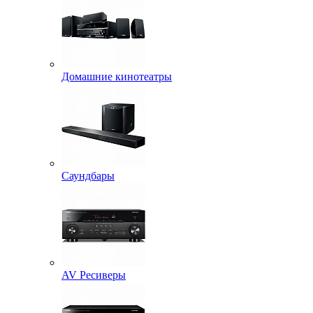
Домашние кинотеатры
Саундбары
AV Ресиверы