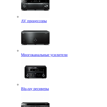
AV процессоры
Многоканальные усилители
Blu-ray ресиверы