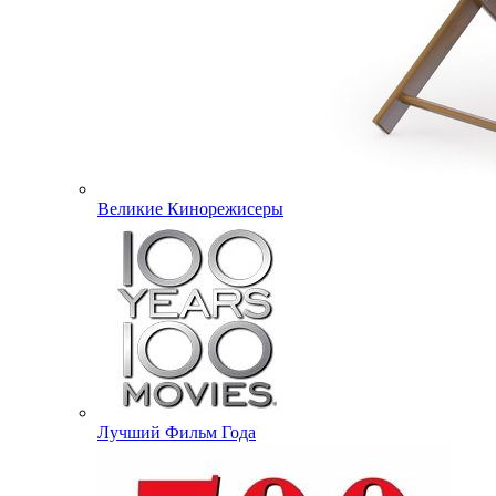
Великие Кинорежисеры
Лучший Фильм Года