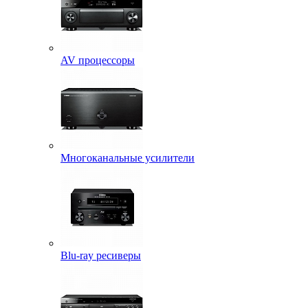
AV процессоры
Многоканальные усилители
Blu-ray ресиверы