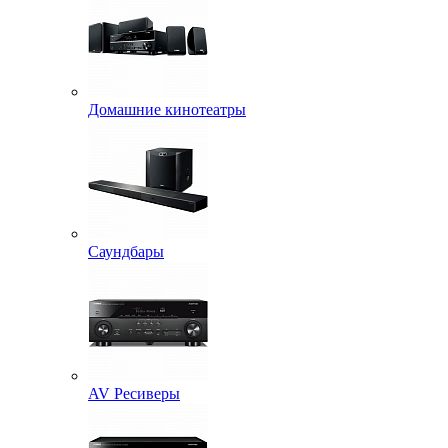
Домашние кинотеатры
Саундбары
AV Ресиверы