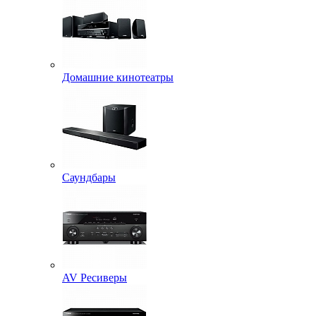
Домашние кинотеатры
Саундбары
AV Ресиверы