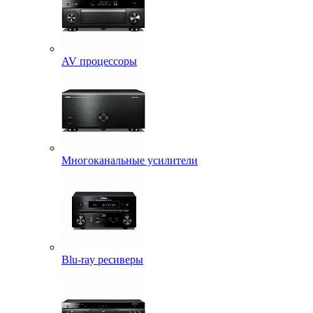
AV процессоры
Многоканальные усилители
Blu-ray ресиверы