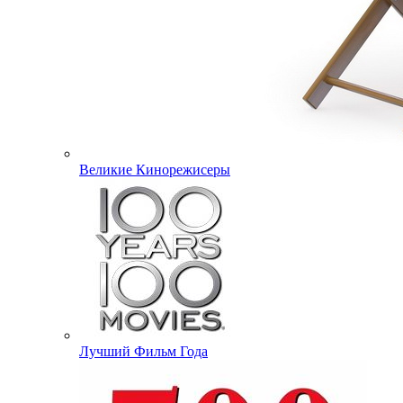
Великие Кинорежисеры
Лучший Фильм Года