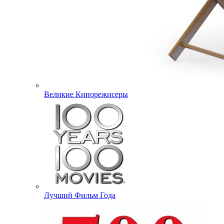
Великие Кинорежисеры
Лучший Фильм Года