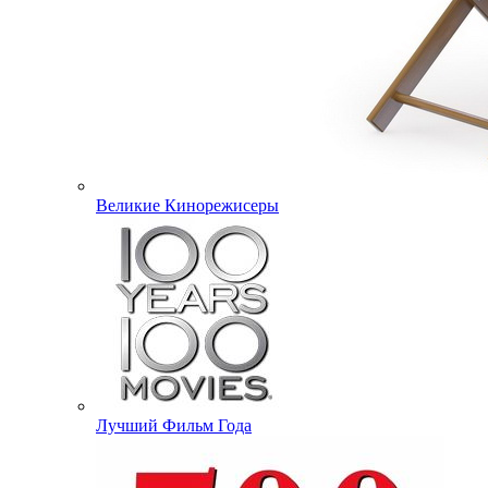
Великие Кинорежисеры
Лучший Фильм Года