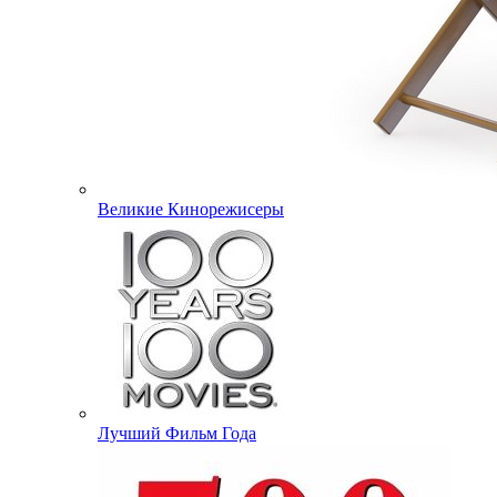
Великие Кинорежисеры
Лучший Фильм Года