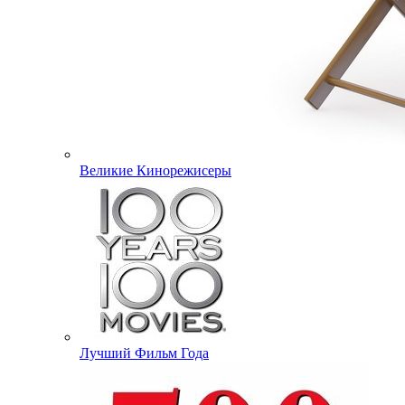
Великие Кинорежисеры
Лучший Фильм Года