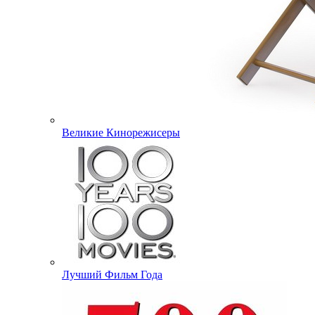
Великие Кинорежисеры
Лучший Фильм Года