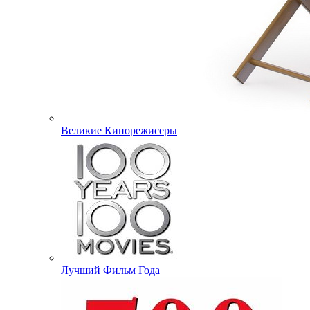
Великие Кинорежисеры
Лучший Фильм Года