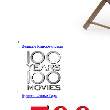
Великие Кинорежисеры
Лучший Фильм Года