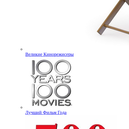
Великие Кинорежисеры
Лучший Фильм Года