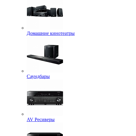
Домашние кинотеатры
Саундбары
AV Ресиверы