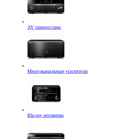
AV процессоры
Многоканальные усилители
Blu-ray ресиверы