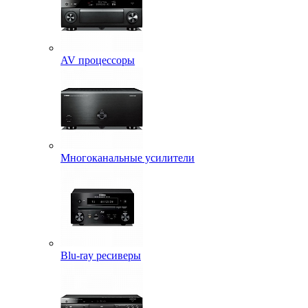
AV процессоры
Многоканальные усилители
Blu-ray ресиверы