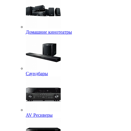
Домашние кинотеатры
Саундбары
AV Ресиверы