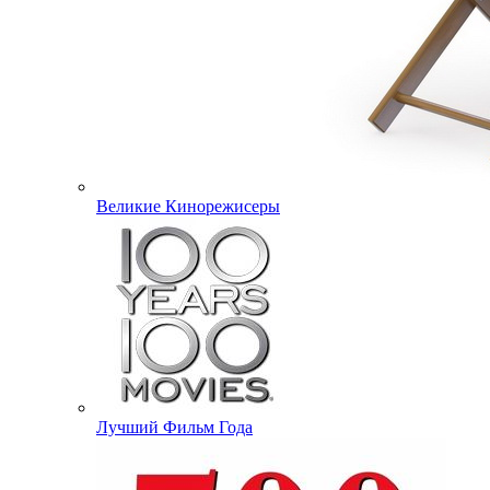
Великие Кинорежисеры
Лучший Фильм Года