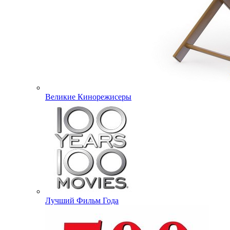
Великие Кинорежисеры
Лучший Фильм Года