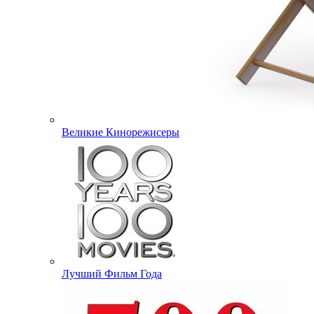
Великие Кинорежисеры
Лучший Фильм Года