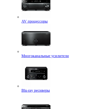
AV процессоры
Многоканальные усилители
Blu-ray ресиверы