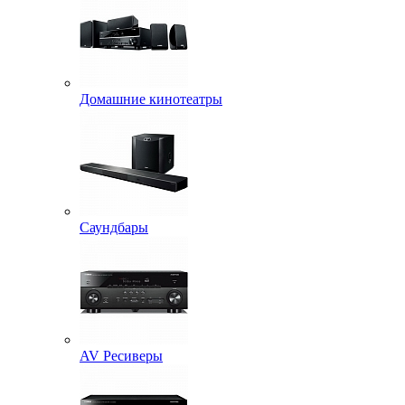
Домашние кинотеатры
Саундбары
AV Ресиверы