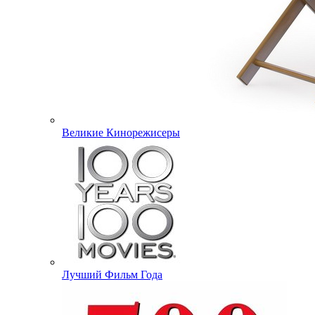
Великие Кинорежисеры
Лучший Фильм Года