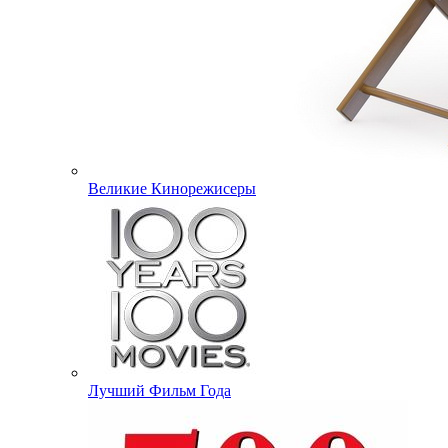
Великие Кинорежисеры
Лучший Фильм Года