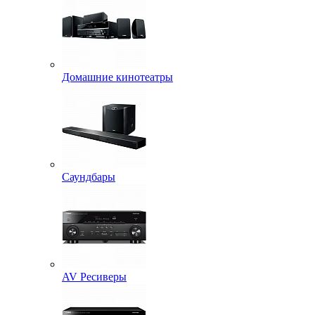
Домашние кинотеатры
Саундбары
AV Ресиверы