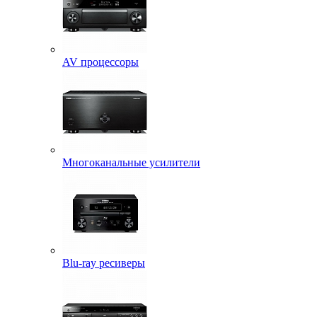
AV процессоры
Многоканальные усилители
Blu-ray ресиверы