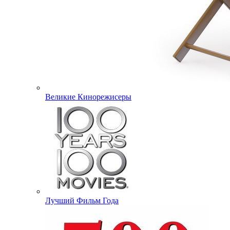
Великие Кинорежисеры
Лучший Фильм Года