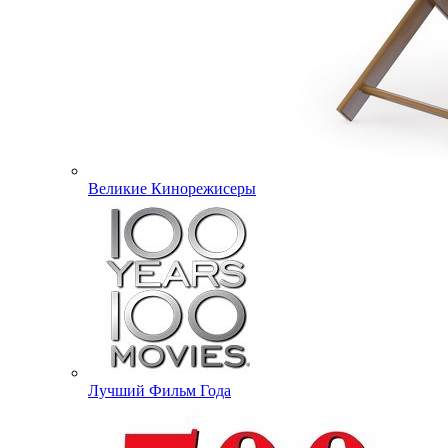
Великие Кинорежисеры
Лучший Фильм Года