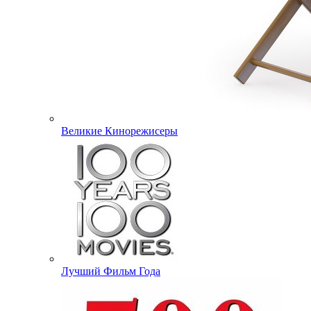
Великие Кинорежисеры
Лучший Фильм Года