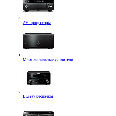
AV процессоры
Многоканальные усилители
Blu-ray ресиверы