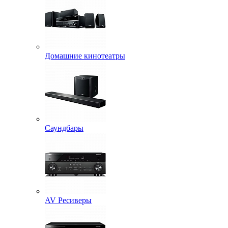
Домашние кинотеатры
Саундбары
AV Ресиверы