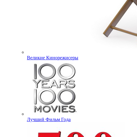
Великие Кинорежисеры
Лучший Фильм Года