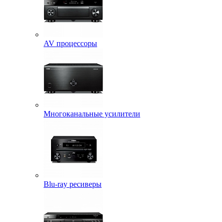
AV процессоры
Многоканальные усилители
Blu-ray ресиверы