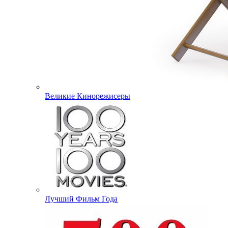
Великие Кинорежисеры
Лучший Фильм Года