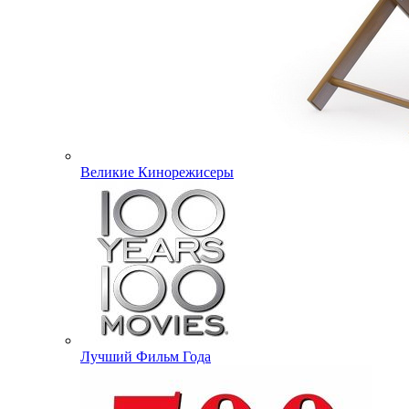
Великие Кинорежисеры
Лучший Фильм Года