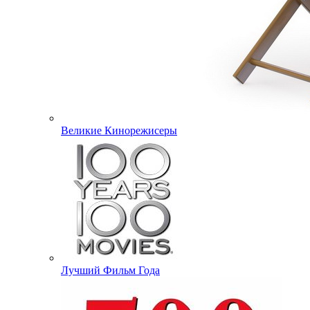
Великие Кинорежисеры
Лучший Фильм Года