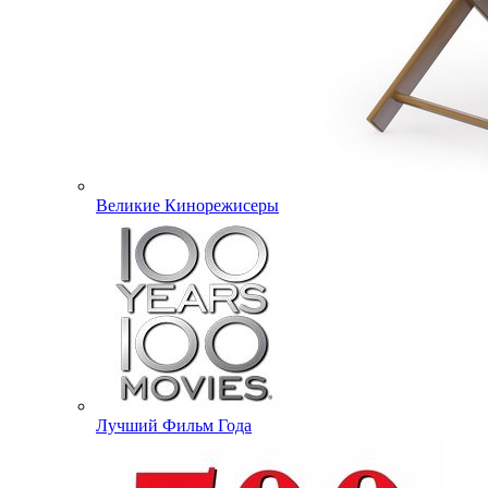
Великие Кинорежисеры
Лучший Фильм Года