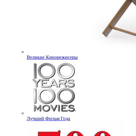
Великие Кинорежисеры
Лучший Фильм Года