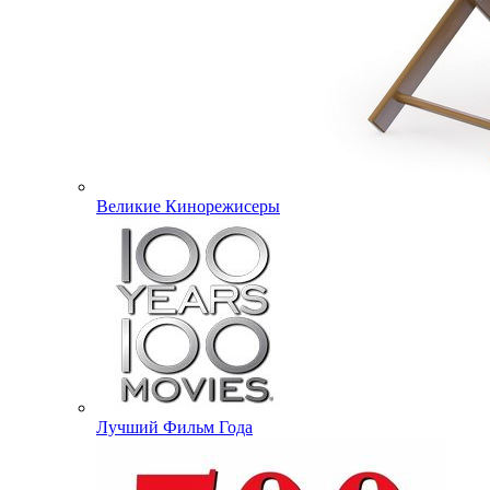
Великие Кинорежисеры
Лучший Фильм Года