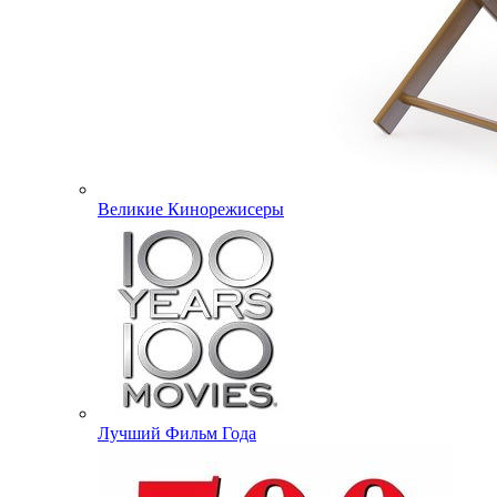
Великие Кинорежисеры
Лучший Фильм Года