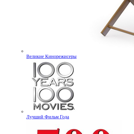
Великие Кинорежисеры
Лучший Фильм Года