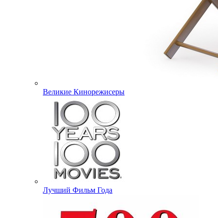
Великие Кинорежисеры
Лучший Фильм Года