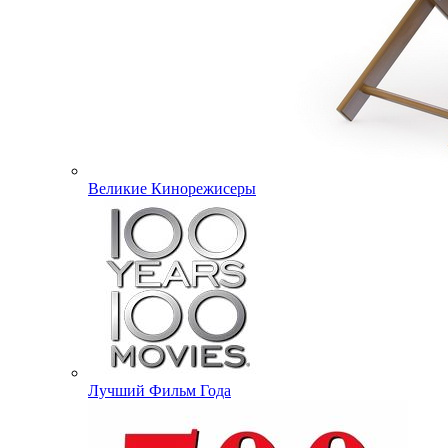
Великие Кинорежисеры
Лучший Фильм Года