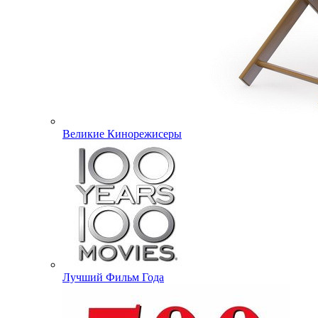
Великие Кинорежисеры
Лучший Фильм Года