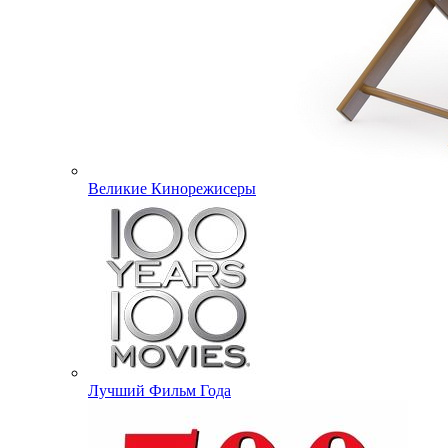
Великие Кинорежисеры
Лучший Фильм Года