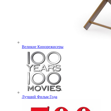
Великие Кинорежисеры
Лучший Фильм Года