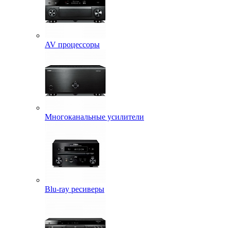
AV процессоры
Многоканальные усилители
Blu-ray ресиверы