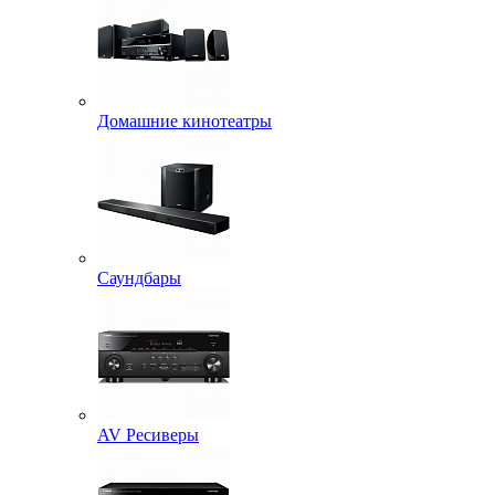
Домашние кинотеатры
Саундбары
AV Ресиверы